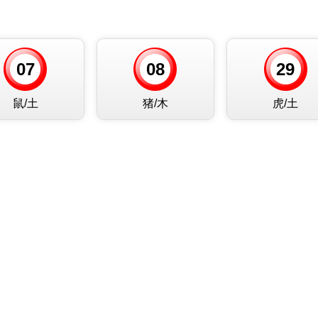
07
08
29
鼠/土
猪/木
虎/土