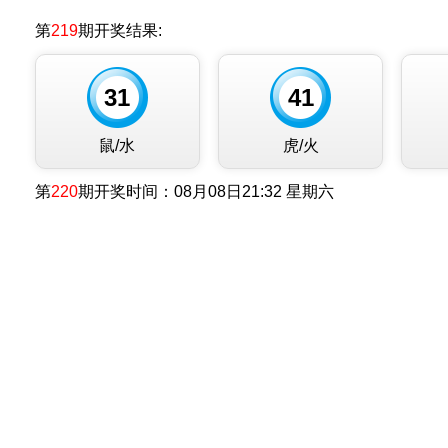
第
219
期开奖结果:
31
41
鼠/水
虎/火
第
220
期开奖时间：
08月08日21:32 星期六