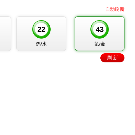
自动刷新
22
43
鸡/水
鼠/金
刷 新