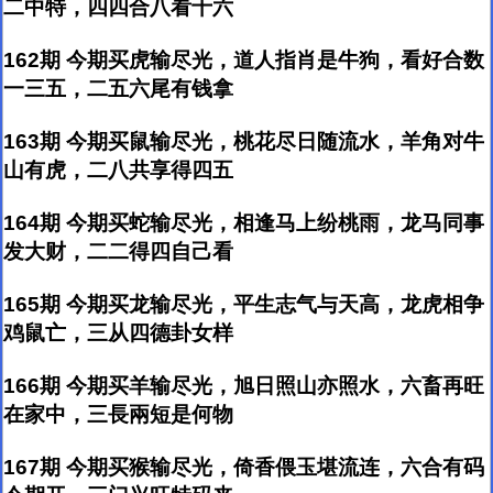
二中特，四四合八看十六
162期 今期买虎输尽光，道人指肖是牛狗，看好合数
一三五，二五六尾有钱拿
163期 今期买鼠输尽光，桃花尽日随流水，羊角对牛
山有虎，二八共享得四五
164期 今期买蛇输尽光，相逢马上纷桃雨，龙马同事
发大财，二二得四自己看
165期 今期买龙输尽光，平生志气与天高，龙虎相争
鸡鼠亡，三从四德卦女样
166期 今期买羊输尽光，旭日照山亦照水，六畜再旺
在家中，三長兩短是何物
167期 今期买猴输尽光，倚香偎玉堪流连，六合有码