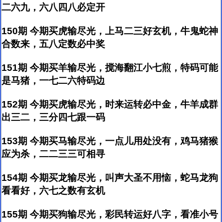
二六九，六八四八必定开
150期 今期买虎输尽光，上马二三好玄机，牛鬼蛇神
合数来，五八定数必中奖
151期 今期买羊输尽光，搅海翻江小七煎，特码可能
是马猪，一七二六特码边
152期 今期买虎输尽光，时来运转必中金，牛羊成群
出三二，三分四七跟一码
153期 今期买马输尽光，一点儿用处没有，鸡马猪猴
应为杀，二二三三可相寻
154期 今期买龙输尽光，叫声大圣不用恼，蛇马龙狗
看看好，六七之数有玄机
155期 今期买狗输尽光，彩民转运好八字，看准小号