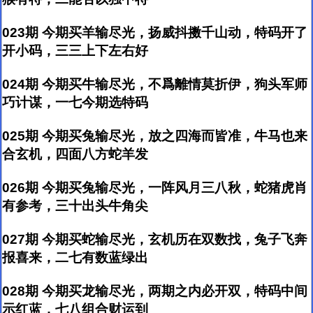
023期 今期买羊输尽光，扬威抖擞千山动，特码开了
开小码，三三上下左右好
024期 今期买牛输尽光，不爲離情莫折伊，狗头军师
巧计谋，一七今期选特码
025期 今期买兔输尽光，放之四海而皆准，牛马也来
合玄机，四面八方蛇羊发
026期 今期买兔输尽光，一阵风月三八秋，蛇猪虎肖
有参考，三十出头牛角尖
027期 今期买蛇输尽光，玄机历在双数找，兔子飞奔
报喜来，二七有数蓝绿出
028期 今期买龙输尽光，两期之内必开双，特码中间
示红蓝，七八组合财运到