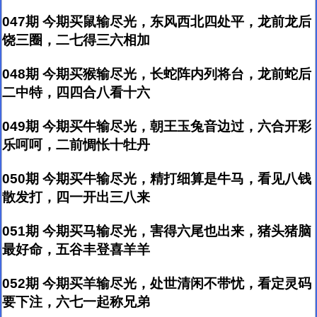
047期 今期买鼠输尽光，东风西北四处平，龙前龙后
饶三圈，二七得三六相加
048期 今期买猴输尽光，长蛇阵内列将台，龙前蛇后
二中特，四四合八看十六
049期 今期买牛输尽光，朝王玉兔音边过，六合开彩
乐呵呵，二前惆怅十牡丹
050期 今期买牛输尽光，精打细算是牛马，看见八钱
散发打，四一开出三八来
051期 今期买马输尽光，害得六尾也出来，猪头猪脑
最好命，五谷丰登喜羊羊
052期 今期买羊输尽光，处世清闲不带忧，看定灵码
要下注，六七一起称兄弟