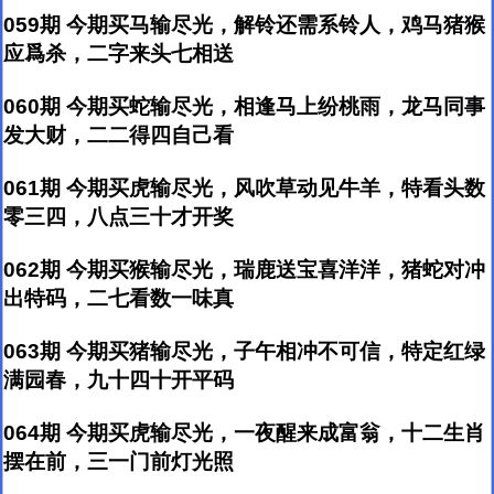
059期 今期买马输尽光，解铃还需系铃人，鸡马猪猴
应爲杀，二字来头七相送
060期 今期买蛇输尽光，相逢马上纷桃雨，龙马同事
发大财，二二得四自己看
061期 今期买虎输尽光，风吹草动见牛羊，特看头数
零三四，八点三十才开奖
062期 今期买猴输尽光，瑞鹿送宝喜洋洋，猪蛇对冲
出特码，二七看数一味真
063期 今期买猪输尽光，子午相冲不可信，特定红绿
满园春，九十四十开平码
064期 今期买虎输尽光，一夜醒来成富翁，十二生肖
摆在前，三一门前灯光照