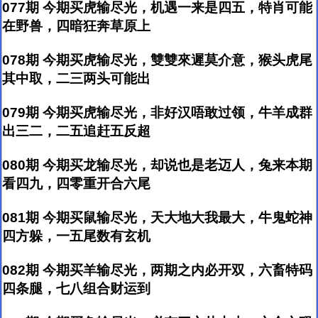
077期 今期买虎输尽光，机遇一来是四五，特肖可能
在野兽，四暗狂奔草原上
078期 今期买虎输尽光，雙雙來遲莫介意，猴头虎尾
其中取，二三两头可能出
079期 今期买虎输尽光，非好汉唔敢过领，牛羊成群
出三二，二五追赶五反超
080期 今期买龙输尽光，却说也是老迈人，兔来本期
看四九，四零重开合六尾
081期 今期买鼠输尽光，天大地大我最大，牛鬼蛇神
四方躲，一五尾数有玄机
082期 今期买羊输尽光，两期之内必开双，六畜特码
四条腿，七八组合财运到