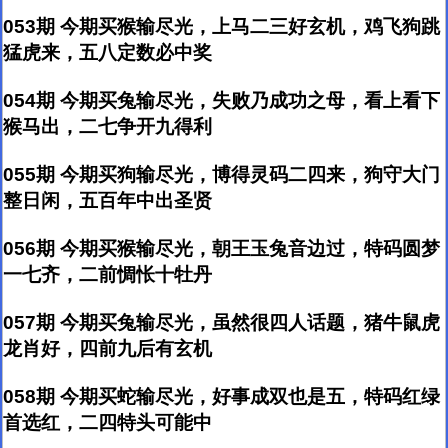
053期 今期买猴输尽光，上马二三好玄机，鸡飞狗跳
猛虎来，五八定数必中奖
054期 今期买兔输尽光，失败乃成功之母，看上看下
猴马出，二七争开九得利
055期 今期买狗输尽光，博得灵码二四来，狗守大门
整日闲，五百年中出圣贤
056期 今期买猴输尽光，朝王玉兔音边过，特码圆梦
一七齐，二前惆怅十牡丹
057期 今期买兔输尽光，虽然很四人话题，猪牛鼠虎
龙肖好，四前九后有玄机
058期 今期买蛇输尽光，好事成双也是五，特码红绿
首选红，二四特头可能中