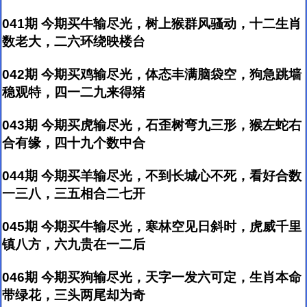
041期 今期买牛输尽光，树上猴群风骚动，十二生肖
数老大，二六环绕映楼台
042期 今期买鸡输尽光，体态丰满脑袋空，狗急跳墙
稳观特，四一二九来得猪
043期 今期买虎输尽光，石歪树弯九三形，猴左蛇右
合有缘，四十九个数中合
044期 今期买羊输尽光，不到长城心不死，看好合数
一三八，三五相合二七开
045期 今期买牛输尽光，寒林空见日斜时，虎威千里
镇八方，六九贵在一二后
046期 今期买狗输尽光，天字一发六可定，生肖本命
带绿花，三头两尾却为奇