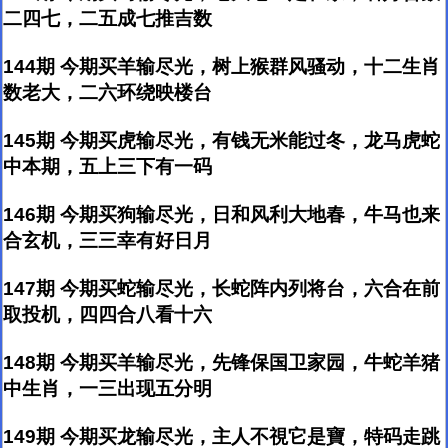
二四七，二五成七推吉数
144期 今期买羊输尽光，树上猴群风骚动，十二生肖
数老大，二六环绕映楼台
145期 今期买虎输尽光，有钱无米能过冬，龙马虎蛇
中本期，五上三下有一码
146期 今期买狗输尽光，日和风利大地春，牛马也来
合玄机，三三幸有好日月
147期 今期买蛇输尽光，长蛇阵内列将台，六合在前
取投机，四四合八看十六
148期 今期买羊输尽光，先锋保国卫家园，牛蛇羊猪
中生肖，一三出现五分明
149期 今期买龙输尽光，主人不視它是寶，特码走跳