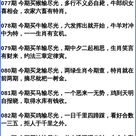
077期 今期买猴输尽光，多行不义必自毙，牛郎织女
喜相会，农家六畜有特肖。
078期 今期买牛输尽光，六发挥出就开始，牛羊对冲
中为特，一一生肖有玄机。
079期 今期买羊输尽光，期中夕二起相思，生肖笑言
有财来，约法三章定律寅。
080期 今期买龙输尽光，两绿生肖今期查，特肖就在
前两期，摘尽枇杷一树金。
081期 今期买马输尽光，一个恶来一无势，鸡到天明
自报晓，取得水库有钱收。
082期 今期买鸡输尽光，一日千里四蹄踩，看好合数
一三五，拒人于千里之外。