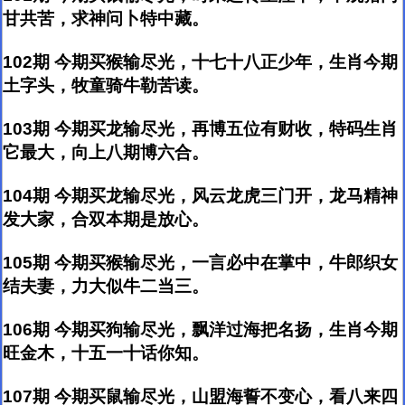
甘共苦，求神问卜特中藏。
102期 今期买猴输尽光，十七十八正少年，生肖今期
土字头，牧童骑牛勒苦读。
103期 今期买龙输尽光，再博五位有财收，特码生肖
它最大，向上八期博六合。
104期 今期买龙输尽光，风云龙虎三门开，龙马精神
发大家，合双本期是放心。
105期 今期买猴输尽光，一言必中在掌中，牛郎织女
结夫妻，力大似牛二当三。
106期 今期买狗输尽光，飘洋过海把名扬，生肖今期
旺金木，十五一十话你知。
107期 今期买鼠输尽光，山盟海誓不变心，看八来四