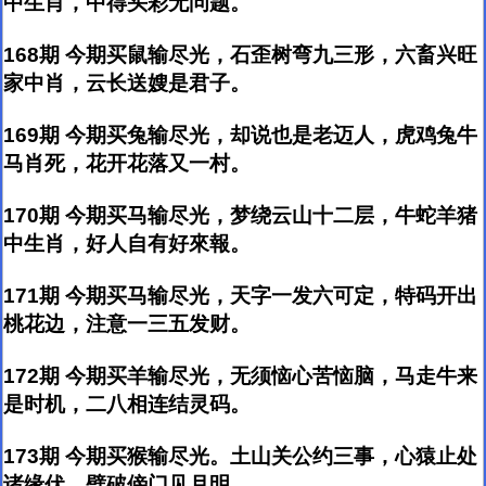
中生肖，中得头彩无问题。
168期 今期买鼠输尽光，石歪树弯九三形，六畜兴旺
家中肖，云长送嫂是君子。
169期 今期买兔输尽光，却说也是老迈人，虎鸡兔牛
马肖死，花开花落又一村。
170期 今期买马输尽光，梦绕云山十二层，牛蛇羊猪
中生肖，好人自有好來報。
171期 今期买马输尽光，天字一发六可定，特码开出
桃花边，注意一三五发财。
172期 今期买羊输尽光，无须恼心苦恼脑，马走牛来
是时机，二八相连结灵码。
173期 今期买猴输尽光。土山关公约三事，心猿止处
诸缘伏，劈破傍门见月明。