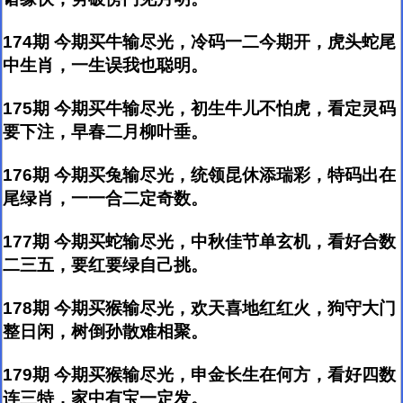
174期 今期买牛输尽光，冷码一二今期开，虎头蛇尾
中生肖，一生误我也聪明。
175期 今期买牛输尽光，初生牛儿不怕虎，看定灵码
要下注，早春二月柳叶垂。
176期 今期买兔输尽光，统领昆休添瑞彩，特码出在
尾绿肖，一一合二定奇数。
177期 今期买蛇输尽光，中秋佳节单玄机，看好合数
二三五，要红要绿自己挑。
178期 今期买猴输尽光，欢天喜地红红火，狗守大门
整日闲，树倒孙散难相聚。
179期 今期买猴输尽光，申金长生在何方，看好四数
连三特，家中有宝一定发。