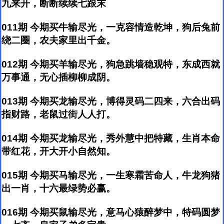
九来开，断断续续七跟末
011期 今期买牛输尽光，一克容情造乾坤，狗后兔前
绕二圈，农夫家里出千金。
012期 今期买羊输尽光，狗急跳墙稳观特，东成西就
万事通，无心插柳柳成阴。
013期 今期买龙输尽光，博得灵码二四来，六合出码
指财路，老鼠过街人人打。
014期 今期买龙输尽光，秀外慧中把特藏，生肖本命
带红花，开大开小自然知。
015期 今期买马输尽光，一生寒霜苦命人，牛龙狗猪
出一肖，十六最绿势必赢。
016期 今期买鼠输尽光，意马心猿醉梦中，特码圆梦