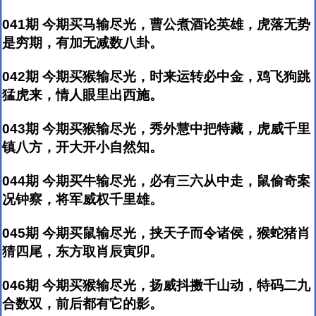
041期 今期买马输尽光，曹公煮酒论英雄，虎落无势
是穷期，有加无减数八卦。
042期 今期买猴输尽光，时来运转必中金，鸡飞狗跳
猛虎来，情人眼里出西施。
043期 今期买猴输尽光，秀外慧中把特藏，虎威千里
镇八方，开大开小自然知。
044期 今期买牛输尽光，必有三六从中走，鼠偷奇案
况钟察，将军威权千里雄。
045期 今期买鼠输尽光，挟天子而令诸侯，猴蛇猪肖
猜四尾，东方取肖辰寅卯。
046期 今期买猴输尽光，扬威抖擞千山动，特码二九
合数双，前后都有它的影。