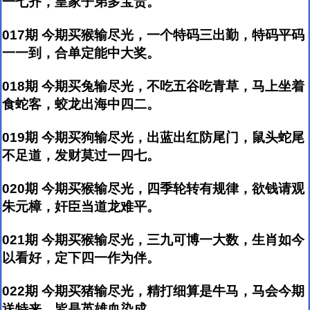
一七齐，皇家子弟多宝贵。
017期 今期买猴输尽光，一个特码三出勤，特码平码
一一到，合单定能中大奖。
018期 今期买兔输尽光，不吃五谷吃青草，马上坐着
食蛇客，蛟龙出海中四二。
019期 今期买狗输尽光，出蓝出红防尾门，鼠头蛇尾
不足道，发财莫过一四七。
020期 今期买猴输尽光，四季轮转有规律，欲钱请观
朱元樟，奸臣当道龙难平。
021期 今期买猴输尽光，三九可博一大数，生肖如今
以看好，定下四一作为伴。
022期 今期买猪输尽光，精打细算是牛马，马会今期
送特来，皆是英雄血染成。