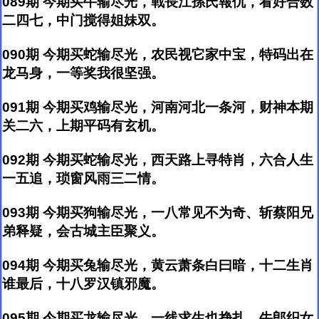
089期 今期买牛输尽光，戰長江孫氏報仇，看好合数
二四七，中门搅得姐妹双。
090期 今期买蛇输尽光，农民视它家中宝，特码出在
龙马身，一等奖我很坚强。
091期 今期买鸡输尽光，河南河北一条河，财神本期
关二六，上期平码有玄机。
092期 今期买蛇输尽光，西天路上寻特肖，六合人生
一五追，琐窗风雨三二情。
093期 今期买狗输尽光，一八常见不为奇、斩蔡阳兄
弟释疑，会古城主臣聚义。
094期 今期买兔输尽光，黄云萧条白曰暗，十二生肖
谁最后，十八罗汉镇邪魔。
095期 今期买龙输尽光，一线求生也挣扎，牛郎织女