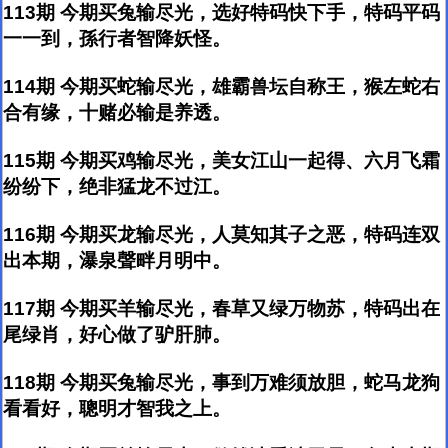
113期 今期买兔输尽光，选好特码快下手，特码平码
一一到，孫行者智降妖怪。
114期 今期买蛇输尽光，雄霸兽坛自称王，猴左蛇右
合有缘，十赌必输是养透。
115期 今期买鸡输尽光，美女江山一起得、六月飞霜
纷纷下，绝非猛龙不过江。
116期 今期买龙输尽光，人莫知其子之恶，特码连双
出本期，瀑泉聲畔月明中。
117期 今期买羊输尽光，春草又绿万物苏，特码出在
尾绿肖，好心做了驴肝肺。
118期 今期买兔输尽光，事到万难须放胆，蛇马龙狗
看看好，聰明才智我之上。