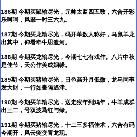
186期 今期买鼠输尽光，元帅太监四五数，六合开彩
乐呵呵，风靡一时三六九。
187期 今期买龙输尽光，码开单数人称好，马鼠羊龙
出其中，仰看牵牛思渡河。
188期 今期买龙输尽光，今期七七有戏作。八片中秋
是佳节，天公作美成姻缘。
189期 今期买猪输尽光，日色高升月低微，龙马同事
发大财，一行如畫隔遙津。
190期 今期买羊输尽光，送走猴年到鸡年，牛羊成群
出三二，号双波爲红与绿。
191期 今期买猪输尽光，十二三多福佳术，六合有码
今期开，风云突变青龙现。