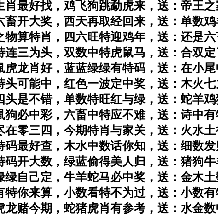
今期生肖最好找，鸡飞狗跳勐虎来，送：帝王之
特码六畜开大奖，西天再取经回来，送：单数鸡
家中之物算特肖，四六旺特迎鸡年，送：还是六
上期特连三为头，双数中特虎鼠马，送：合双定
猪牛鼠虎龙肖好，蓝蓝绿绿有特码，送：在小尾
二四特头可能中，红色一波定中奖，送：木火七
一三四头是不错，单数特旺红与绿，送：蛇羊鸡
龙蛇鼠狗必中彩，六畜中特应不难，送：诗中有
特头尽在零三四，今期特肖与家关，送：火水土
今期特码最好查，木水中数话你知，送：细数发
今期特码开大数，绿蓝偷得美人归，送：猪狗牛
蓝蓝绿绿自己定，牛羊蛇马必中奖，送：金木土
蓝波有特你来算，小数看特不为过，送：小数有
羊狗虎龙赌今期，蛇猪虎肖有参考，送：水金数