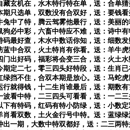
双特自藏玄机在，水木特行特在单，送：合单猜
合数本期只选单，双数没有合双好，送：要钱看
蛇羊牛兔中了特，腾云驾雾他最行，送：美丽的
龙蛇鼠狗必中彩，六畜中特应不难，送：诗中有
今期特码最好查，木水中数话你知，送：细数发
绿特防蓝中合双，火土特肖有你看。送：羊牛虎
二三四门出好码，福彩将会变三合，送：火土水
特码今期定二七，零三四头好特段，送：生肖已
双来红绿挡不住，合双本期是放心。送：马蛇虎
双数运行就得钱，十二生肖谁最后，送：期数有
红色一波看中特，二三四头可看看，送：一二三
三十以下有特码，红码有特小防绿，送：小数定
马龙羊肖看双数，土火金行号中特。送：蓝绿绿
红色冲出一期，大数中特双都好，送：二三两特