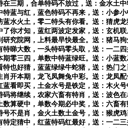
红绿特在三期，合单特码不放过，送：金水土中
双数中特蓝与红，蓝色特码不再来，送：小参小
红双防蓝水火土，零二特头有你看。送：猜虎龙
单数中了你才知，蓝红两波定发家，送：玄机联
资料到研究院网，上料最早快最全。送：猪马狗
绿红有特睇大数，一头特码零头取，送：一二四
特头本期零三四，单数中特蓝绿旺。送：小蓝数
大数看特也好猜，蓝蓝绿绿牛蛇猪，送：热门之
天上生肖开本期，龙飞凤舞兔中彩。送：龙凤配
双码红蓝看即买，土金水号是铁定，送：木火号
大数特码将继续，农家六畜有特肖，送：波色在
金火土数算硬中，单数今期必中奖，送：六畜有
金水特号不是肖，金火土数土金号，送：猴虎鸡
双数有特定猜中，红蓝特码红最好，送：一二三