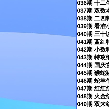
036期 
037期 
038期 
039期 
040期 
041期 
042期 
043期 
044期 
045期 
046期 
047期 
048期 
049期 