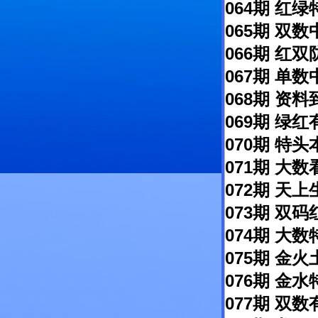
064期 
065期 
066期 
067期 
068期 
069期 
070期 
071期 
072期 
073期 
074期 
075期 
076期 
077期 