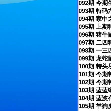
092期 
093期 
094期 
095期 
096期 
097期 
098期 
099期 
100期 
101期 
102期 
103期 
104期 
105期 