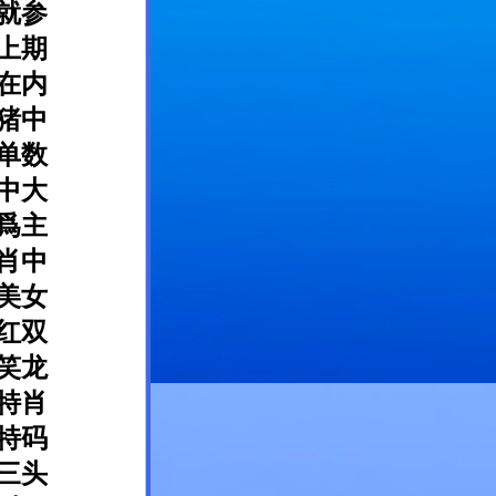
就参
上期
在内
猪中
单数
中大
爲主
肖中
美女
红双
笑龙
特肖
特码
三头