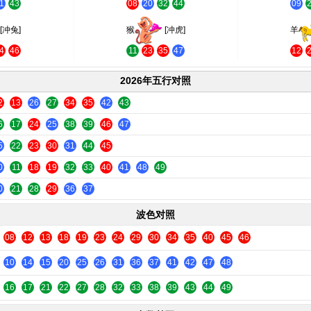
1
43
08
20
32
44
09
[冲兔]
猴
[冲虎]
羊
4
46
11
23
35
47
12
2026年五行对照
2
13
26
27
34
35
42
43
6
17
24
25
38
39
46
47
5
22
23
30
31
44
45
0
11
18
19
32
33
40
41
48
49
0
21
28
29
36
37
波色对照
08
12
13
18
19
23
24
29
30
34
35
40
45
46
10
14
15
20
25
26
31
36
37
41
42
47
48
16
17
21
22
27
28
32
33
38
39
43
44
49