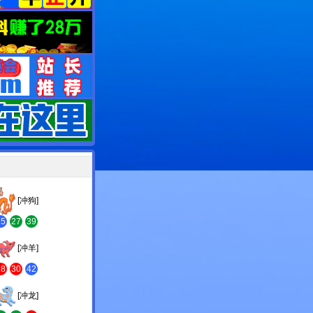
[冲狗]
15
27
39
[冲羊]
18
30
42
[冲龙]