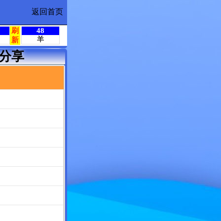
返回首页
分享