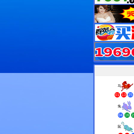
马
01
13
25
兔
04
16
2
鼠