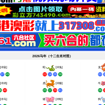
2026马年（十二生肖对照）
[冲鼠]
蛇
[冲兔]
龙
37
49
02
14
26
38
03
[冲鸡]
虎
[冲猴]
牛
8
40
05
17
29
41
06
[冲马]
猪
[冲蛇]
狗