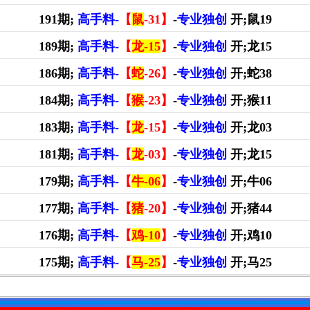
191期;
高手料-
【
鼠
-31】
-
专业独创
开;鼠19
189期;
高手料-
【
龙-15
】
-
专业独创
开;龙15
186期;
高手料-
【
蛇
-26】
-
专业独创
开;蛇38
184期;
高手料-
【
猴
-23】
-
专业独创
开;猴11
183期;
高手料-
【
龙
-15】
-
专业独创
开;龙03
181期;
高手料-
【
龙
-03】
-
专业独创
开;龙15
179期;
高手料-
【
牛-06
】
-
专业独创
开;牛06
177期;
高手料-
【
猪
-20】
-
专业独创
开;猪44
176期;
高手料-
【
鸡-10
】
-
专业独创
开;鸡10
175期;
高手料-
【
马-25
】
-
专业独创
开;马25