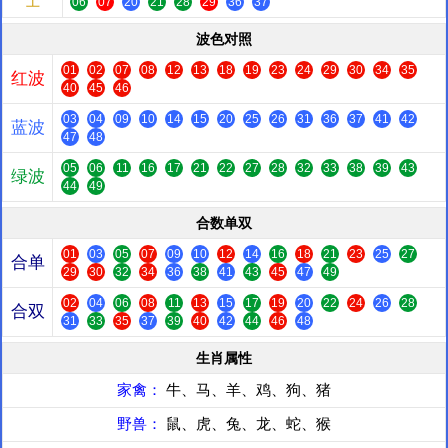
土
06
07
20
21
28
29
36
37
波色对照
01
02
07
08
12
13
18
19
23
24
29
30
34
35
红波
40
45
46
03
04
09
10
14
15
20
25
26
31
36
37
41
42
蓝波
47
48
05
06
11
16
17
21
22
27
28
32
33
38
39
43
绿波
44
49
合数单双
01
03
05
07
09
10
12
14
16
18
21
23
25
27
合单
29
30
32
34
36
38
41
43
45
47
49
02
04
06
08
11
13
15
17
19
20
22
24
26
28
合双
31
33
35
37
39
40
42
44
46
48
生肖属性
家禽：
牛、马、羊、鸡、狗、猪
野兽：
鼠、虎、兔、龙、蛇、猴