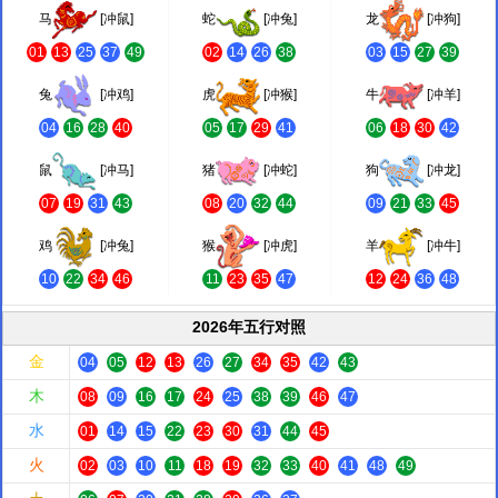
马
[冲鼠]
蛇
[冲兔]
龙
[冲狗]
01
13
25
37
49
02
14
26
38
03
15
27
39
兔
[冲鸡]
虎
[冲猴]
牛
[冲羊]
04
16
28
40
05
17
29
41
06
18
30
42
鼠
[冲马]
猪
[冲蛇]
狗
[冲龙]
07
19
31
43
08
20
32
44
09
21
33
45
鸡
[冲兔]
猴
[冲虎]
羊
[冲牛]
10
22
34
46
11
23
35
47
12
24
36
48
2026年五行对照
金
04
05
12
13
26
27
34
35
42
43
木
08
09
16
17
24
25
38
39
46
47
水
01
14
15
22
23
30
31
44
45
火
02
03
10
11
18
19
32
33
40
41
48
49