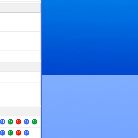
41
43
45
47
49
42
44
46
48