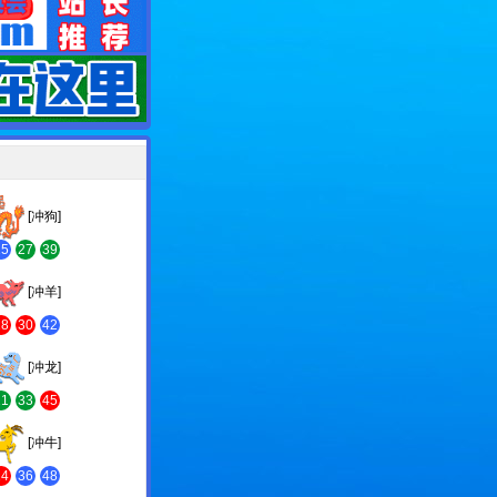
[冲狗]
15
27
39
[冲羊]
18
30
42
[冲龙]
21
33
45
[冲牛]
24
36
48