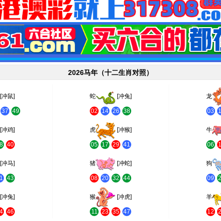
2026马年（十二生肖对照）
[冲鼠]
蛇
[冲兔]
龙
37
49
02
14
26
38
03
[冲鸡]
虎
[冲猴]
牛
8
40
05
17
29
41
06
[冲马]
猪
[冲蛇]
狗
1
43
08
20
32
44
09
[冲兔]
猴
[冲虎]
羊
4
46
11
23
35
47
12