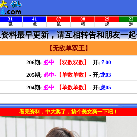
里资料最早更新，请互相转告和朋友一起
【无敌单双王】
206期;
必中-
【双数双数】
- 开;
？00
205期;
必中-
【单数单数】
- 开;
龙03
204期;
必中-
【单数单数】
- 开;
虎05
看完资料，中大奖了，搞个美女爽一下吧！