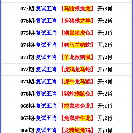
077期-
复试五肖
【
马猪
猴兔
龙
】
开;3肖
076期-
复试五肖
【兔猪猴
龙羊
】
开;2肖
075期-
复试五肖
【猴
鼠猪虎
兔】
开;3肖
074期-
复试五肖
【狗
马羊猪
蛇】
开;2肖
073期-
复试五肖
【
羊
龙猴猪
鼠
】
开;2肖
072期-
复试五肖
【虎
鸡
龙
马
蛇】
开;2肖
071期-
复试五肖
【
虎牛
龙
马
猴】
开;3肖
070期-
复试五肖
【猪蛇
猴鼠
兔】
开;2肖
068期-
复试五肖
【
蛇
鼠猪兔龙】
开;1肖
067期-
复试五肖
【兔鼠猪
牛龙
】
开;2肖
066期-
复试五肖
【龙
猪蛇兔
鸡】
开;3肖