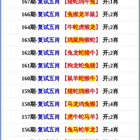
167期-
复试五肖
【猪蛇鸡牛
兔
】
开;1肖
166期-
复试五肖
【
兔
猴
龙
羊鼠】
开;2肖
164期-
复试五肖
【牛
蛇
虎猴
龙
】
开;2肖
163期-
复试五肖
【
鸡鼠狗
猴蛇】
开;3肖
162期-
复试五肖
【兔龙
蛇猪
牛】
开;2肖
161期-
复试五肖
【狗龙蛇
兔猪
】
开;2肖
160期-
复试五肖
【鼠羊
蛇
猴
牛
】
开;2肖
159期-
复试五肖
【
猪
蛇
鸡
猴牛】
开;2肖
158期-
复试五肖
【
马龙
鸡
兔猴
】
开;4肖
157期-
复试五肖
【
虎
牛蛇
马
羊】
开;2肖
156期-
复试五肖
【
兔马
蛇
羊龙
】
开;4肖