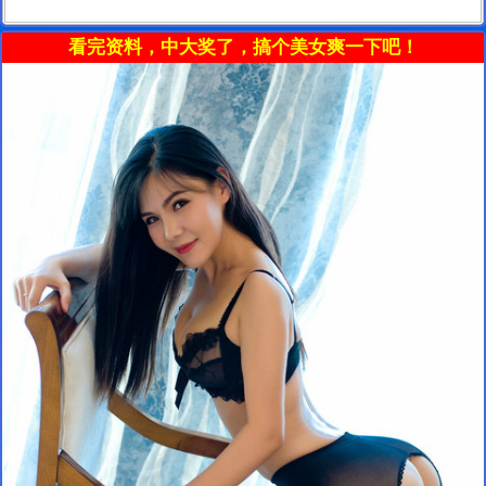
看完资料，中大奖了，搞个美女爽一下吧！