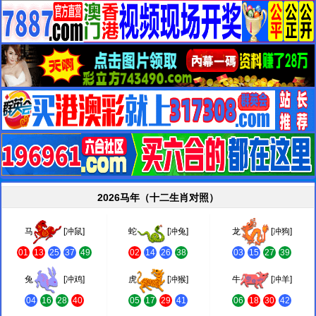
2026马年（十二生肖对照）
马
[冲鼠]
蛇
[冲兔]
龙
[冲狗]
01
13
25
37
49
02
14
26
38
03
15
27
39
兔
[冲鸡]
虎
[冲猴]
牛
[冲羊]
04
16
28
40
05
17
29
41
06
18
30
42