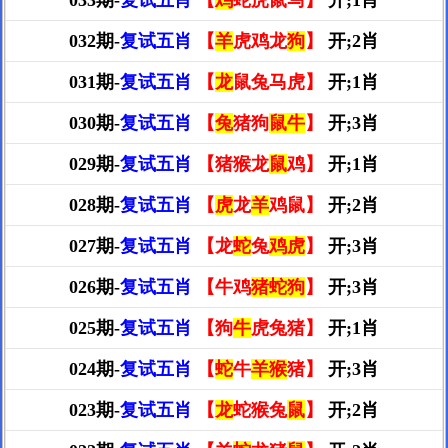
033期-
复试五肖
【
鸡
蛇虎鼠马】
开;1肖
032期-
复试五肖
【
羊
虎鸡龙
狗
】
开;2肖
031期-
复试五肖
【
龙
鼠兔马虎】
开;1肖
030期-
复试五肖
【
兔
猪狗
鼠牛
】
开;3肖
029期-
复试五肖
【猪猴龙
鼠
鸡】
开;1肖
028期-
复试五肖
【
虎
龙
羊
鸡鼠】
开;2肖
027期-
复试五肖
【龙
蛇
兔
鸡虎
】
开;3肖
026期-
复试五肖
【牛鸡
猪蛇狗
】
开;3肖
025期-
复试五肖
【狗
牛
虎兔猪】
开;1肖
024期-
复试五肖
【
蛇
牛
羊猴
猪】
开;3肖
023期-
复试五肖
【
龙
蛇猴兔
鼠
】
开;2肖