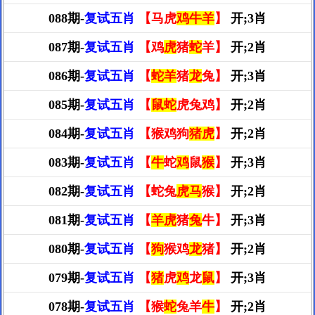
088期-
复试五肖
【马虎
鸡牛羊
】
开;3肖
087期-
复试五肖
【鸡
虎
猪
蛇
羊】
开;2肖
086期-
复试五肖
【
蛇羊
猪
龙
兔】
开;3肖
085期-
复试五肖
【
鼠蛇
虎兔鸡】
开;2肖
084期-
复试五肖
【猴鸡狗
猪虎
】
开;2肖
083期-
复试五肖
【
牛
蛇
鸡
鼠
猴
】
开;3肖
082期-
复试五肖
【蛇兔
虎马
猴】
开;2肖
081期-
复试五肖
【
羊虎
猪
兔
牛】
开;3肖
080期-
复试五肖
【
狗
猴鸡
龙
猪】
开;2肖
079期-
复试五肖
【
猪
虎
鸡
龙
鼠
】
开;3肖
078期-
复试五肖
【猴
蛇
兔羊
牛
】
开;2肖