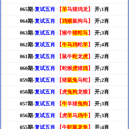
065期-
复试五肖
【
羊
马猪鸡龙】
开;1肖
064期-
复试五肖
【
鸡猴
鼠狗马】
开;2肖
063期-
复试五肖
【猴牛
猪蛇马
】
开;3肖
062期-
复试五肖
【
牛马鸡
蛇
羊
】
开;4肖
061期-
复试五肖
【鼠牛
蛇
龙
虎
】
开;2肖
060期-
复试五肖
【蛇猴
虎
猪
鸡
】
开;2肖
059期-
复试五肖
【猪
鼠兔
马蛇】
开;2肖
058期-
复试五肖
【虎
兔狗
龙猴】
开;2肖
057期-
复试五肖
【
牛
羊猪
兔狗
】
开;3肖
056期-
复试五肖
【虎
羊
马
鸡牛
】
开;3肖
055期-
复试五肖
【牛
蛇鼠龙免
】
开;4肖