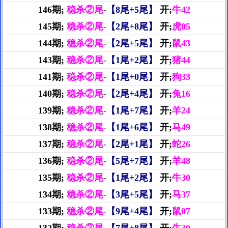
146期;
稳杀②尾
-
【8尾+5尾】
开;
牛42
145期;
稳杀②尾
-
【2尾+8尾】
开;
虎05
144期;
稳杀②尾
-
【2尾+5尾】
开;
鼠43
143期;
稳杀②尾
-
【1尾+2尾】
开;
猪44
141期;
稳杀②尾
-
【1尾+0尾】
开;
狗33
140期;
稳杀②尾
-
【2尾+4尾】
开;
兔16
139期;
稳杀②尾
-
【1尾+7尾】
开;
羊24
138期;
稳杀②尾
-
【1尾+6尾】
开;
马49
137期;
稳杀②尾
-
【2尾+1尾】
开;
蛇26
136期;
稳杀②尾
-
【5尾+7尾】
开;
羊48
135期;
稳杀②尾
-
【1尾+2尾】
开;
牛30
134期;
稳杀②尾
-
【3尾+5尾】
开;
马37
133期;
稳杀②尾
-
【9尾+4尾】
开;
鼠07