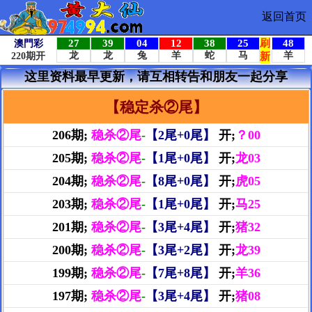
返回首页
这里资料最早更新，请互相转告和朋友一起分享
【稳定杀②尾】
206期;
稳杀②尾
-
【2尾+0尾】
开;
？00
205期;
稳杀②尾
-
【1尾+0尾】
开;
龙03
204期;
稳杀②尾
-
【8尾+0尾】
开;
虎05
203期;
稳杀②尾
-
【1尾+0尾】
开;
马25
201期;
稳杀②尾
-
【3尾+4尾】
开;
猪32
200期;
稳杀②尾
-
【3尾+2尾】
开;
龙39
199期;
稳杀②尾
-
【7尾+8尾】
开;
羊36
197期;
稳杀②尾
-
【3尾+4尾】
开;
猪08