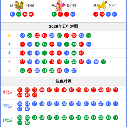
鸡
[冲兔]
猴
[冲虎]
羊
[冲牛]
10
22
34
46
11
23
35
47
12
24
36
48
2026年五行对照
金
04
05
12
13
26
27
34
35
42
43
木
08
09
16
17
24
25
38
39
46
47
水
01
14
15
22
23
30
31
44
45
火
02
03
10
11
18
19
32
33
40
41
48
49
土
06
07
20
21
28
29
36
37
波色对照
01
02
07
08
12
13
18
19
23
24
29
30
34
35
红波
40
45
46
03
04
09
10
14
15
20
25
26
31
36
37
41
42
蓝波
47
48
05
06
11
16
17
21
22
27
28
32
33
38
39
43
绿波
44
49