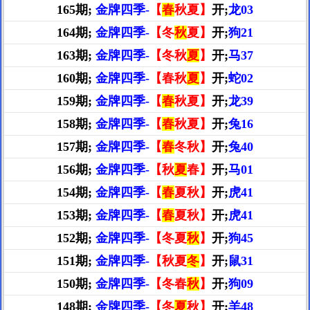
165期;
金牌四季-
【
春
秋夏】
开;
龙03
164期;
金牌四季-
【冬
秋
夏】
开;
狗21
163期;
金牌四季-
【冬秋
夏
】
开;
马37
160期;
金牌四季-
【春秋
夏
】
开;
蛇02
159期;
金牌四季-
【
春
秋夏】
开;
龙39
158期;
金牌四季-
【
春
秋夏】
开;
兔16
157期;
金牌四季-
【
春
冬秋】
开;
兔40
156期;
金牌四季-
【秋
夏
春】
开;
马01
154期;
金牌四季-
【
春
夏秋】
开;
虎41
153期;
金牌四季-
【
春
夏秋】
开;
虎41
152期;
金牌四季-
【冬夏
秋
】
开;
狗45
151期;
金牌四季-
【秋夏
冬
】
开;
鼠31
150期;
金牌四季-
【冬春
秋
】
开;
狗09
148期;
金牌四季-
【冬
夏
秋】
开;
羊48