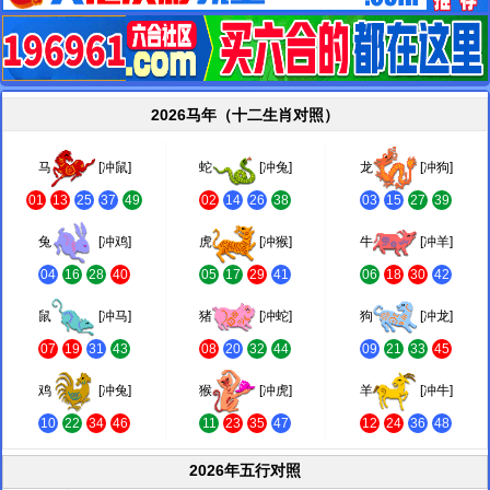
2026马年（十二生肖对照）
马
[冲鼠]
蛇
[冲兔]
龙
[冲狗]
01
13
25
37
49
02
14
26
38
03
15
27
39
兔
[冲鸡]
虎
[冲猴]
牛
[冲羊]
04
16
28
40
05
17
29
41
06
18
30
42
鼠
[冲马]
猪
[冲蛇]
狗
[冲龙]
07
19
31
43
08
20
32
44
09
21
33
45
鸡
[冲兔]
猴
[冲虎]
羊
[冲牛]
10
22
34
46
11
23
35
47
12
24
36
48
2026年五行对照