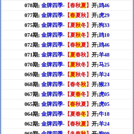
078期;
金牌四季-
【春秋
夏
】
开;
鸡46
077期;
金牌四季-
【
春
夏秋】
开;
虎29
075期;
金牌四季-
【夏
秋
冬】
开;
狗33
074期;
金牌四季-
【夏
秋
冬】
开;
鸡10
072期;
金牌四季-
【春
秋
夏】
开;
鸡46
071期;
金牌四季-
【
夏
春秋】
开;
羊48
070期;
金牌四季-
【
夏
秋冬】
开;
马25
069期;
金牌四季-
【
夏
秋冬】
开;
羊24
068期;
金牌四季-
【春冬
秋
】
开;
猴23
067期;
金牌四季-
【夏
春
冬】
开;
虎05
065期;
金牌四季-
【
春
秋夏】
开;
虎05
064期;
金牌四季-
【夏春
冬
】
开;
牛18
062期;
金牌四季-
【春秋
夏
】
开;
羊24
060期;
金牌四季-
【冬春
秋
】
开;
狗09