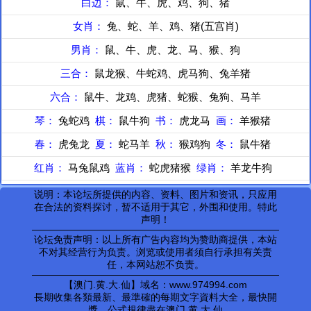
白边：
鼠、牛、虎、鸡、狗、猪
女肖：
兔、蛇、羊、鸡、猪(五宫肖)
男肖：
鼠、牛、虎、龙、马、猴、狗
三合：
鼠龙猴、牛蛇鸡、虎马狗、兔羊猪
六合：
鼠牛、龙鸡、虎猪、蛇猴、兔狗、马羊
琴：
兔蛇鸡
棋：
鼠牛狗
书：
虎龙马
画：
羊猴猪
春：
虎兔龙
夏：
蛇马羊
秋：
猴鸡狗
冬：
鼠牛猪
红肖：
马兔鼠鸡
蓝肖：
蛇虎猪猴
绿肖：
羊龙牛狗
说明：本论坛所提供的内容、资料、图片和资讯，只应用
在合法的资料探讨，暂不适用于其它，外围和使用。特此
声明！
论坛免责声明：以上所有广告内容均为赞助商提供，本站
不对其经营行为负责。浏览或使用者须自行承担有关责
任，本网站恕不负责。
【澳门.黄.大.仙】域名：www.974994.com
長期收集各類最新、最準確的每期文字資料大全，最快開
獎，公式規律盡在澳门.黄.大.仙