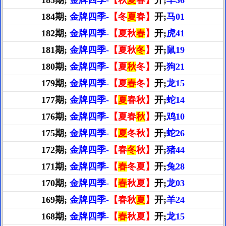
185期;
金牌四季-
【秋
夏
春】
开;
羊36
184期;
金牌四季-
【冬
夏
春】
开;
马01
182期;
金牌四季-
【夏秋
春
】
开;
虎41
181期;
金牌四季-
【夏秋
冬
】
开;
鼠19
180期;
金牌四季-
【夏
秋
冬】
开;
狗21
179期;
金牌四季-
【夏
春
冬】
开;
龙15
177期;
金牌四季-
【
夏
春秋】
开;
蛇14
176期;
金牌四季-
【夏春
秋
】
开;
鸡10
175期;
金牌四季-
【
夏
冬秋】
开;
蛇26
172期;
金牌四季-
【春
冬
秋】
开;
猪44
171期;
金牌四季-
【
春
冬夏】
开;
兔28
170期;
金牌四季-
【
春
秋夏】
开;
龙03
169期;
金牌四季-
【春秋
夏
】
开;
羊24
168期;
金牌四季-
【
春
秋夏】
开;
龙15