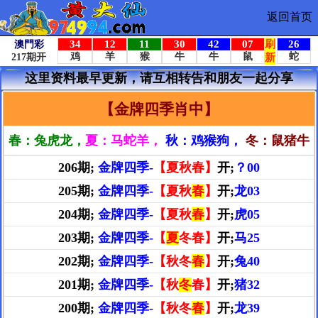
返回首页
这里资料最早更新，请互相转告和朋友一起分享
【金牌四季肖中】
春：兔虎龙，
夏：马蛇羊，
秋：鸡猴狗，
冬：鼠猪牛
206期;
金牌四季-
【夏秋春】
开;
？00
205期;
金牌四季-
【夏秋
春
】
开;
龙03
204期;
金牌四季-
【夏秋
春
】
开;
虎05
203期;
金牌四季-
【
夏
冬春】
开;
马25
202期;
金牌四季-
【秋冬
春
】
开;
兔40
201期;
金牌四季-
【秋
冬
春】
开;
猪32
200期;
金牌四季-
【秋冬
春
】
开;
龙39