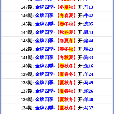
147期;
金牌四季-
【冬
夏
秋】
开;
马13
146期;
金牌四季-
【
冬
春夏】
开;
牛42
145期;
金牌四季-
【
春
冬秋】
开;
虎05
144期;
金牌四季-
【秋
冬
夏】
开;
鼠43
143期;
金牌四季-
【春夏
冬
】
开;
猪44
142期;
金牌四季-
【春冬
秋
】
开;
猴23
141期;
金牌四季-
【冬
秋
夏】
开;
狗33
140期;
金牌四季-
【
春
秋冬】
开;
兔16
139期;
金牌四季-
【
夏
春冬】
开;
羊24
138期;
金牌四季-
【
夏
秋冬】
开;
马49
137期;
金牌四季-
【
夏
春秋】
开;
蛇26
136期;
金牌四季-
【
夏
秋冬】
开;
羊48
134期;
金牌四季-
【
夏
秋冬】
开;
马37