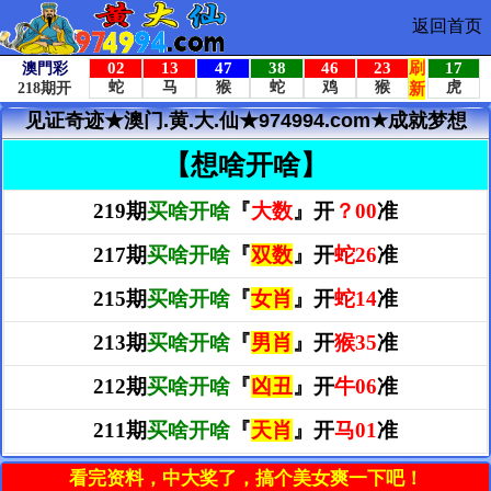
返回首页
见证奇迹★澳门.黄.大.仙★974994.com★成就梦想
【想啥开啥】
219期
买啥开啥
『
大数
』开
？00
准
217期
买啥开啥
『
双数
』开
蛇26
准
215期
买啥开啥
『
女肖
』开
蛇14
准
213期
买啥开啥
『
男肖
』开
猴35
准
212期
买啥开啥
『
凶丑
』开
牛06
准
211期
买啥开啥
『
天肖
』开
马01
准
看完资料，中大奖了，搞个美女爽一下吧！