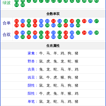
05
06
11
16
17
21
22
27
28
32
33
38
39
43
绿波
44
49
合数单双
01
03
05
07
09
10
12
14
16
18
21
23
25
27
合单
29
30
32
34
36
38
41
43
45
47
49
02
04
06
08
11
13
15
17
19
20
22
24
26
28
合双
31
33
35
37
39
40
42
44
46
48
生肖属性
家禽：
牛、马、羊、鸡、狗、猪
野兽：
鼠、虎、兔、龙、蛇、猴
吉美：
兔、龙、蛇、马、羊、鸡
凶丑：
鼠、牛、虎、猴、狗、猪
阴性：
鼠、龙、蛇、马、狗、猪
阳性：
牛、虎、兔、羊、猴、鸡
单笔：
鼠、龙、蛇、马、鸡、猪