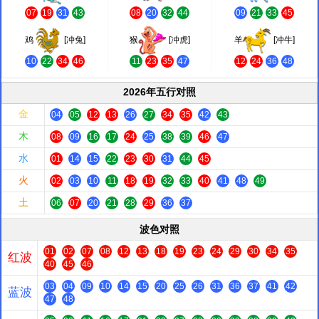
07
19
31
43
08
20
32
44
09
21
33
45
鸡
[冲兔]
猴
[冲虎]
羊
[冲牛]
10
22
34
46
11
23
35
47
12
24
36
48
2026年五行对照
金
04
05
12
13
26
27
34
35
42
43
木
08
09
16
17
24
25
38
39
46
47
水
01
14
15
22
23
30
31
44
45
火
02
03
10
11
18
19
32
33
40
41
48
49
土
06
07
20
21
28
29
36
37
波色对照
01
02
07
08
12
13
18
19
23
24
29
30
34
35
红波
40
45
46
03
04
09
10
14
15
20
25
26
31
36
37
41
42
蓝波
47
48