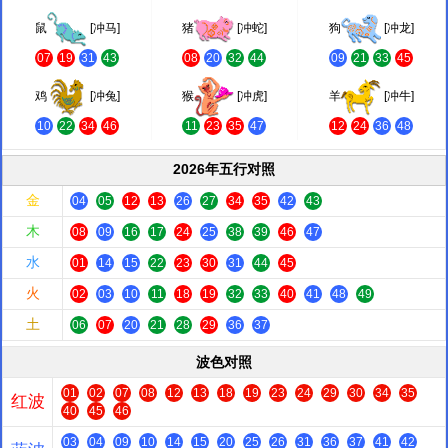
鼠
[冲马]
猪
[冲蛇]
狗
[冲龙]
07
19
31
43
08
20
32
44
09
21
33
45
鸡
[冲兔]
猴
[冲虎]
羊
[冲牛]
10
22
34
46
11
23
35
47
12
24
36
48
2026年五行对照
金
04
05
12
13
26
27
34
35
42
43
木
08
09
16
17
24
25
38
39
46
47
水
01
14
15
22
23
30
31
44
45
火
02
03
10
11
18
19
32
33
40
41
48
49
土
06
07
20
21
28
29
36
37
波色对照
01
02
07
08
12
13
18
19
23
24
29
30
34
35
红波
40
45
46
03
04
09
10
14
15
20
25
26
31
36
37
41
42