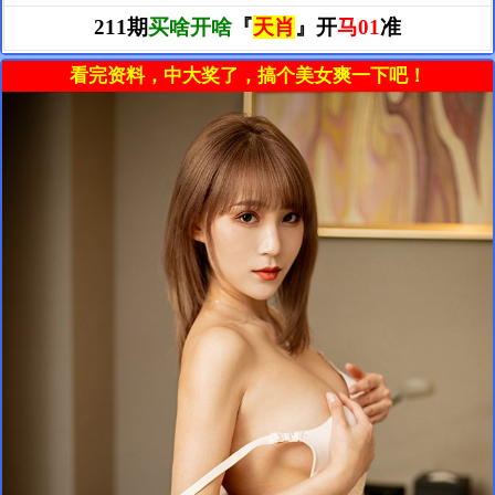
211期
买啥开啥
『
天肖
』开
马01
准
看完资料，中大奖了，搞个美女爽一下吧！