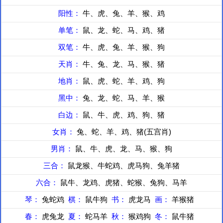
阳性：
牛、虎、兔、羊、猴、鸡
单笔：
鼠、龙、蛇、马、鸡、猪
双笔：
牛、虎、兔、羊、猴、狗
天肖：
牛、兔、龙、马、猴、猪
地肖：
鼠、虎、蛇、羊、鸡、狗
黑中：
兔、龙、蛇、马、羊、猴
白边：
鼠、牛、虎、鸡、狗、猪
女肖：
兔、蛇、羊、鸡、猪(五宫肖)
男肖：
鼠、牛、虎、龙、马、猴、狗
三合：
鼠龙猴、牛蛇鸡、虎马狗、兔羊猪
六合：
鼠牛、龙鸡、虎猪、蛇猴、兔狗、马羊
琴：
兔蛇鸡
棋：
鼠牛狗
书：
虎龙马
画：
羊猴猪
春：
虎兔龙
夏：
蛇马羊
秋：
猴鸡狗
冬：
鼠牛猪