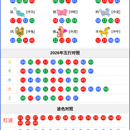
04
16
28
40
05
17
29
41
06
18
30
42
鼠
[冲马]
猪
[冲蛇]
狗
[冲龙]
07
19
31
43
08
20
32
44
09
21
33
45
鸡
[冲兔]
猴
[冲虎]
羊
[冲牛]
10
22
34
46
11
23
35
47
12
24
36
48
2026年五行对照
金
04
05
12
13
26
27
34
35
42
43
木
08
09
16
17
24
25
38
39
46
47
水
01
14
15
22
23
30
31
44
45
火
02
03
10
11
18
19
32
33
40
41
48
49
土
06
07
20
21
28
29
36
37
波色对照
01
02
07
08
12
13
18
19
23
24
29
30
34
35
红波
40
45
46