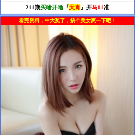
211期
买啥开啥
『
天肖
』开
马01
准
看完资料，中大奖了，搞个美女爽一下吧！