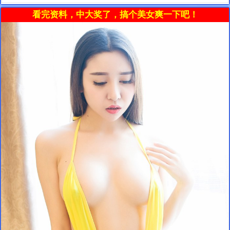
看完资料，中大奖了，搞个美女爽一下吧！