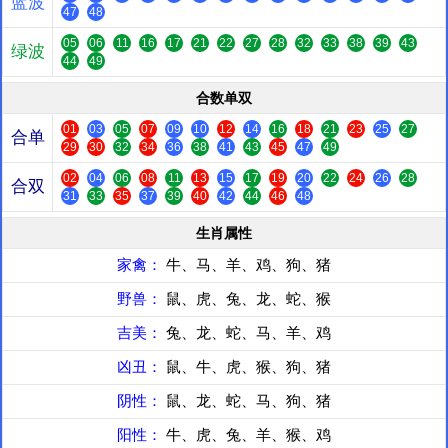
蓝波
47
48
05
06
11
16
17
21
22
27
28
32
33
38
39
43
绿波
44
49
合数单双
01
03
05
07
09
10
12
14
16
18
21
23
25
27
合单
29
30
32
34
36
38
41
43
45
47
49
02
04
06
08
11
13
15
17
19
20
22
24
26
28
合双
31
33
35
37
39
40
42
44
46
48
生肖属性
家禽：
牛、马、羊、鸡、狗、猪
野兽：
鼠、虎、兔、龙、蛇、猴
吉美：
兔、龙、蛇、马、羊、鸡
凶丑：
鼠、牛、虎、猴、狗、猪
阴性：
鼠、龙、蛇、马、狗、猪
阳性：
牛、虎、兔、羊、猴、鸡