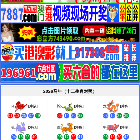
2026马年（十二生肖对照）
马
[冲鼠]
蛇
[冲兔]
龙
[冲狗]
01
13
25
37
49
02
14
26
38
03
15
27
39
兔
[冲鸡]
虎
[冲猴]
牛
[冲羊]
04
16
28
40
05
17
29
41
06
18
30
42