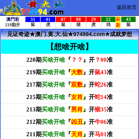
返回首页
见证奇迹★澳门.黄.大.仙★974994.com★成就梦想
【想啥开啥】
220期
买啥开啥
『
？？
』开
？00
准
219期
买啥开啥
『
大数
』开
鼠43
准
217期
买啥开啥
『
双数
』开
蛇26
准
215期
买啥开啥
『
女肖
』开
蛇14
准
213期
买啥开啥
『
男肖
』开
猴35
准
212期
买啥开啥
『
凶丑
』开
牛06
准
211期
买啥开啥
『
天肖
』开
马01
准