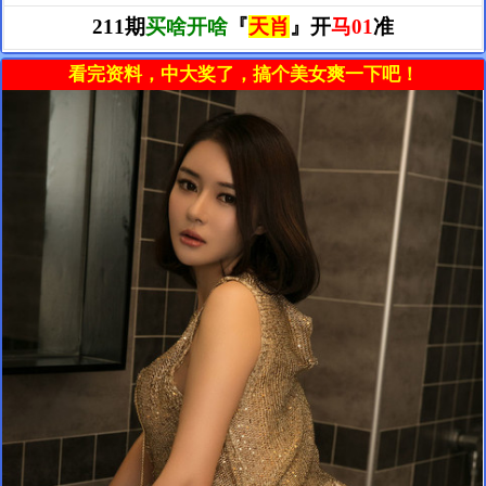
211期
买啥开啥
『
天肖
』开
马01
准
看完资料，中大奖了，搞个美女爽一下吧！