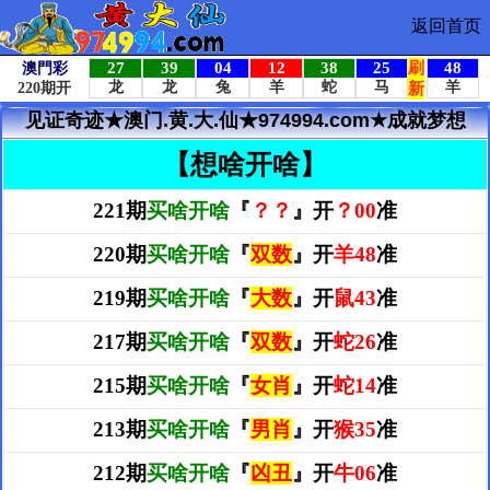
返回首页
见证奇迹★澳门.黄.大.仙★974994.com★成就梦想
【想啥开啥】
221期
买啥开啥
『
？？
』开
？00
准
220期
买啥开啥
『
双数
』开
羊48
准
219期
买啥开啥
『
大数
』开
鼠43
准
217期
买啥开啥
『
双数
』开
蛇26
准
215期
买啥开啥
『
女肖
』开
蛇14
准
213期
买啥开啥
『
男肖
』开
猴35
准
212期
买啥开啥
『
凶丑
』开
牛06
准