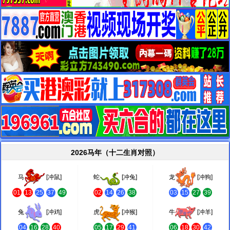
2026马年（十二生肖对照）
马
[冲鼠]
蛇
[冲兔]
龙
[冲狗]
01
13
25
37
49
02
14
26
38
03
15
27
39
兔
[冲鸡]
虎
[冲猴]
牛
[冲羊]
04
16
28
40
05
17
29
41
06
18
30
42