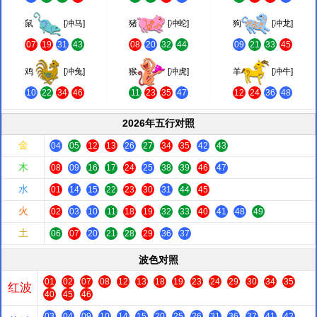
鼠
[冲马]
猪
[冲蛇]
狗
[冲龙]
07
19
31
43
08
20
32
44
09
21
33
45
鸡
[冲兔]
猴
[冲虎]
羊
[冲牛]
10
22
34
46
11
23
35
47
12
24
36
48
2026年五行对照
金
04
05
12
13
26
27
34
35
42
43
木
08
09
16
17
24
25
38
39
46
47
水
01
14
15
22
23
30
31
44
45
火
02
03
10
11
18
19
32
33
40
41
48
49
土
06
07
20
21
28
29
36
37
波色对照
01
02
07
08
12
13
18
19
23
24
29
30
34
35
红波
40
45
46
03
04
09
10
14
15
20
25
26
31
36
37
41
42