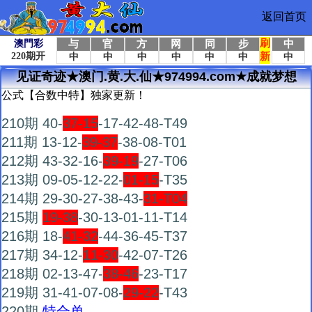
返回首页
见证奇迹★澳门.黄.大.仙★974994.com★成就梦想
公式【合数中特】独家更新！
210期 40-
37-15
-17-42-48-T49
211期 13-12-
39-37
-38-08-T01
212期 43-32-16-
39-19
-27-T06
213期 09-05-12-22-
01-15
-T35
214期 29-30-27-38-43-
31-T04
215期
19-38
-30-13-01-11-T14
216期 18-
41-32
-44-36-45-T37
217期 34-12-
11-30
-42-07-T26
218期 02-13-47-
38-46
-23-T17
219期 31-41-07-08-
29-22
-T43
220期
特合单