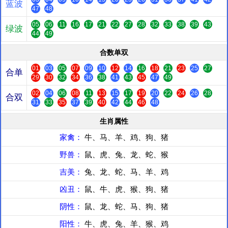
蓝波
47
48
05
06
11
16
17
21
22
27
28
32
33
38
39
43
绿波
44
49
合数单双
01
03
05
07
09
10
12
14
16
18
21
23
25
27
合单
29
30
32
34
36
38
41
43
45
47
49
02
04
06
08
11
13
15
17
19
20
22
24
26
28
合双
31
33
35
37
39
40
42
44
46
48
生肖属性
家禽：
牛、马、羊、鸡、狗、猪
野兽：
鼠、虎、兔、龙、蛇、猴
吉美：
兔、龙、蛇、马、羊、鸡
凶丑：
鼠、牛、虎、猴、狗、猪
阴性：
鼠、龙、蛇、马、狗、猪
阳性：
牛、虎、兔、羊、猴、鸡