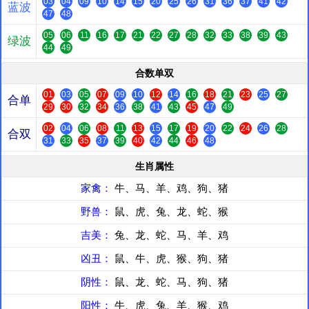
03
04
09
10
14
15
20
25
26
31
36
37
41
42
蓝波
47
48
05
06
11
16
17
21
22
27
28
32
33
38
39
43
绿波
44
49
合数单双
01
03
05
07
09
10
12
14
16
18
21
23
25
27
合单
29
30
32
34
36
38
41
43
45
47
49
02
04
06
08
11
13
15
17
19
20
22
24
26
28
合双
31
33
35
37
39
40
42
44
46
48
生肖属性
家禽：
牛、马、羊、鸡、狗、猪
野兽：
鼠、虎、兔、龙、蛇、猴
吉美：
兔、龙、蛇、马、羊、鸡
凶丑：
鼠、牛、虎、猴、狗、猪
阴性：
鼠、龙、蛇、马、狗、猪
阳性：
牛、虎、兔、羊、猴、鸡