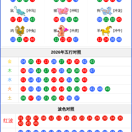
鼠
[冲马]
猪
[冲蛇]
狗
[冲龙]
07
19
31
43
08
20
32
44
09
21
33
45
鸡
[冲兔]
猴
[冲虎]
羊
[冲牛]
10
22
34
46
11
23
35
47
12
24
36
48
2026年五行对照
金
04
05
12
13
26
27
34
35
42
43
木
08
09
16
17
24
25
38
39
46
47
水
01
14
15
22
23
30
31
44
45
火
02
03
10
11
18
19
32
33
40
41
48
49
土
06
07
20
21
28
29
36
37
波色对照
01
02
07
08
12
13
18
19
23
24
29
30
34
35
红波
40
45
46