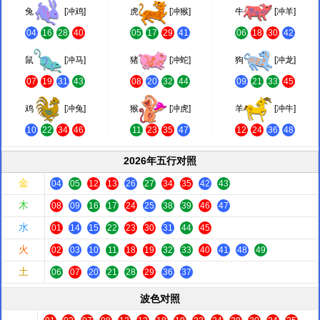
兔
[冲鸡]
虎
[冲猴]
牛
[冲羊]
04
16
28
40
05
17
29
41
06
18
30
42
鼠
[冲马]
猪
[冲蛇]
狗
[冲龙]
07
19
31
43
08
20
32
44
09
21
33
45
鸡
[冲兔]
猴
[冲虎]
羊
[冲牛]
10
22
34
46
11
23
35
47
12
24
36
48
2026年五行对照
金
04
05
12
13
26
27
34
35
42
43
木
08
09
16
17
24
25
38
39
46
47
水
01
14
15
22
23
30
31
44
45
火
02
03
10
11
18
19
32
33
40
41
48
49
土
06
07
20
21
28
29
36
37
波色对照