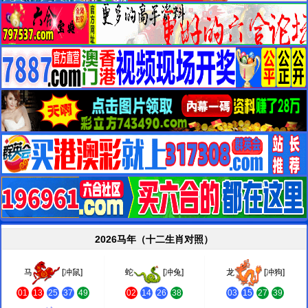
2026马年（十二生肖对照）
马
[冲鼠]
蛇
[冲兔]
龙
[冲狗]
01
13
25
37
49
02
14
26
38
03
15
27
39