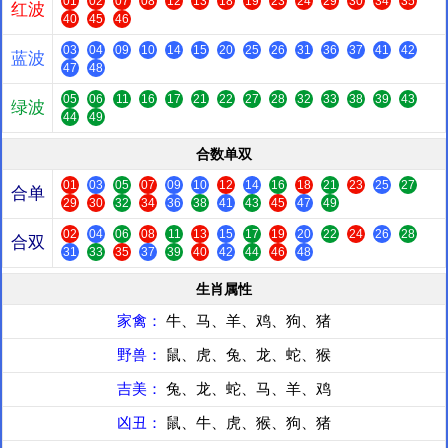
01
02
07
08
12
13
18
19
23
24
29
30
34
35
红波
40
45
46
03
04
09
10
14
15
20
25
26
31
36
37
41
42
蓝波
47
48
05
06
11
16
17
21
22
27
28
32
33
38
39
43
绿波
44
49
合数单双
01
03
05
07
09
10
12
14
16
18
21
23
25
27
合单
29
30
32
34
36
38
41
43
45
47
49
02
04
06
08
11
13
15
17
19
20
22
24
26
28
合双
31
33
35
37
39
40
42
44
46
48
生肖属性
家禽：
牛、马、羊、鸡、狗、猪
野兽：
鼠、虎、兔、龙、蛇、猴
吉美：
兔、龙、蛇、马、羊、鸡
凶丑：
鼠、牛、虎、猴、狗、猪