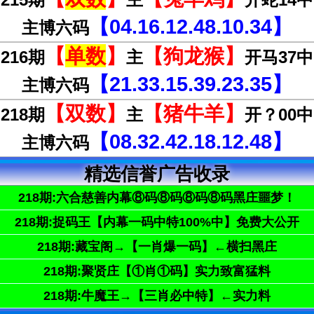
【04.16.12.48.10.34】
主博六码
【
单数
】
【狗龙猴】
216期
主
开马37中
【21.33.15.39.23.35】
主博六码
【双数】
【猪牛羊】
218期
主
开？00中
【08.32.42.18.12.48】
主博六码
精选信誉广告收录
218
期:六合慈善内幕⑧码⑧码⑧码⑧码黑庄噩梦！
218
期:捉码王【内幕一码中特100%中】免费大公开
218
期:藏宝阁→【一肖爆一码】←横扫黑庄
218
期:聚贤庄【①肖①码】实力致富猛料
218
期:牛魔王→【三肖必中特】←实力料