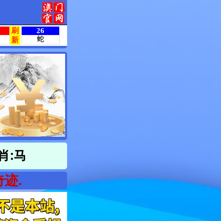
肖:
马
奇迹.