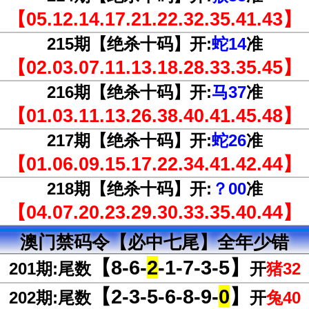
【05.12.14.17.21.22.32.35.41.43】
215期【绝杀十码】开:
蛇14
准
【02.03.07.11.13.18.28.33.35.45】
216期【绝杀十码】开:
马37
准
【01.03.11.13.26.38.40.41.45.48】
217期【绝杀十码】开:
蛇26
准
【01.06.09.15.17.22.34.41.42.44】
218期【绝杀十码】开:
？00
准
【04.07.20.23.29.30.33.35.40.44】
澳门禁码令【必中七尾】全年少错
【8-6-
2
-1-7-3-5】
201期:尾数
开
猪32
【2-3-5-6-8-9-
0
】
202期:尾数
开
兔40